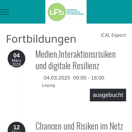
Mobile Menu Toggle
Fortbildungen
iCAL Export
Medien,Interaktionsrisiken
04
März
und digitale Resilienz
2025
04.03.2025
09:00
-
16:00
Leipzig
ausgebucht
Details
Chancen und Risiken im Netz
12